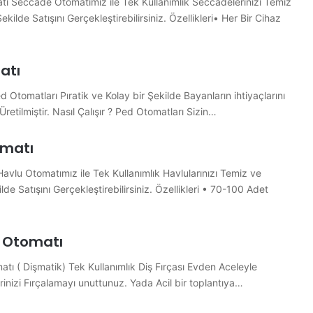
ı Seccade Otomatımız ile Tek Kullanımlık Seccadelerinizi Temiz
ekilde Satışını Gerçekleştirebilirsiniz. Özellikleri• Her Bir Cihaz
atı
Otomatları Pıratik ve Kolay bir Şekilde Bayanların ihtiyaçlarını
Üretilmiştir. Nasıl Çalışır ? Ped Otomatları Sizin…
omatı
avlu Otomatımız ile Tek Kullanımlık Havlularınızı Temiz ve
ilde Satışını Gerçekleştirebilirsiniz. Özellikleri • 70-100 Adet
ı Otomatı
atı ( Dişmatik) Tek Kullanımlık Diş Fırçası Evden Aceleyle
erinizi Fırçalamayı unuttunuz. Yada Acil bir toplantıya…