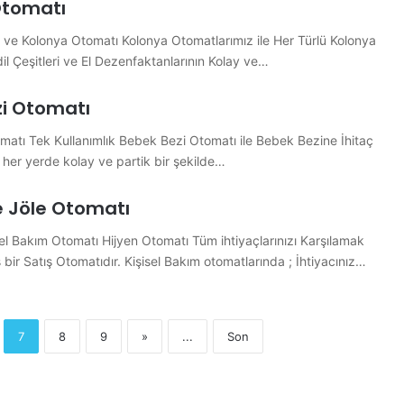
Otomatı
 ve Kolonya Otomatı Kolonya Otomatlarımız ile Her Türlü Kolonya
il Çeşitleri ve El Dezenfaktanlarının Kolay ve…
i Otomatı
atı Tek Kullanımlık Bebek Bezi Otomatı ile Bebek Bezine İhitaç
er yerde kolay ve partik bir şekilde…
 Jöle Otomatı
el Bakım Otomatı Hijyen Otomatı Tüm ihtiyaçlarınızı Karşılamak
 bir Satış Otomatıdır. Kişisel Bakım otomatlarında ; İhtiyacınız…
7
8
9
»
...
Son