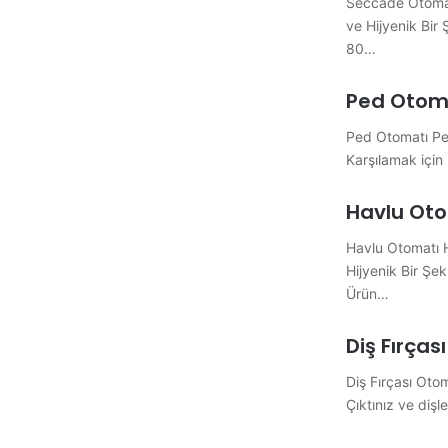
Seccade Otomat
ve Hijyenik Bir Ş
80…
Ped Otom
Ped Otomatı Ped 
Karşılamak için 
Havlu Ot
Havlu Otomatı H
Hijyenik Bir Şek
Ürün…
Diş Fırças
Diş Fırçası Otom
Çıktınız ve dişl