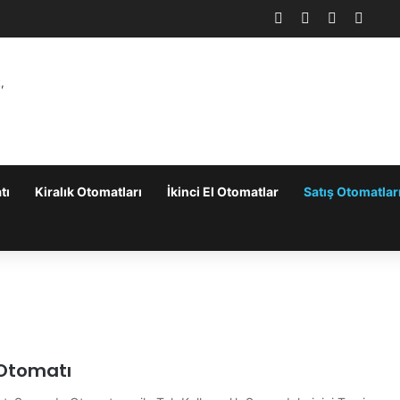
Facebook
X
LinkedIn
YouT
tı
Kiralık Otomatları
İkinci El Otomatlar
Satış Otomatlar
Otomatı