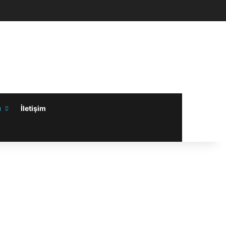
ube
ı
İletişim