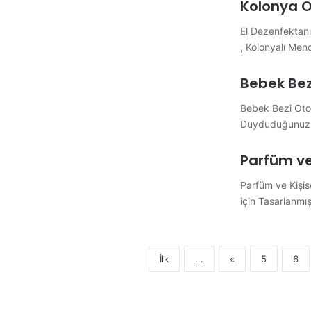
Kolonya 
El Dezenfektanı
, Kolonyalı Mend
Bebek Bez
Bebek Bezi Otom
Duyduduğunuz h
Parfüm ve
Parfüm ve Kişis
için Tasarlanmış
İlk
...
«
5
6