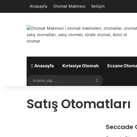
Anasayfa
Otomat Makinesi
İletişim
Anasayfa
Kırtasiye Otomatı
Eczane Otoma
Arama
yap
Satış Otomatları
...
Seccade 